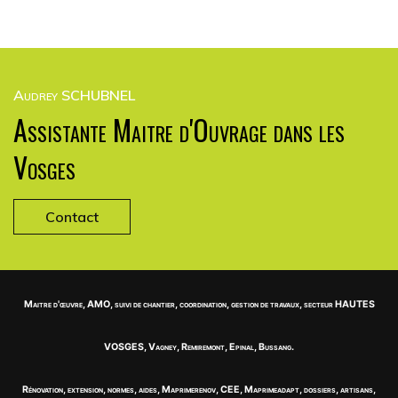
Audrey SCHUBNEL
Assistante Maitre d'Ouvrage dans les
Vosges
Contact
Maitre d'œuvre, AMO, suivi de chantier, coordination, gestion de travaux, secteur HAUTES
VOSGES, Vagney, Remiremont, Epinal, Bussang.
Rénovation, extension, normes, aides, Maprimerenov, CEE, Maprimeadapt, dossiers, artisans,