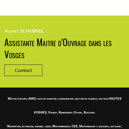
Audrey SCHUBNEL
Assistante Maitre d'Ouvrage dans les
Vosges
Contact
Maitre d'œuvre, AMO, suivi de chantier, coordination, gestion de travaux, secteur HAUTES
VOSGES, Vagney, Remiremont, Epinal, Bussang.
Rénovation, extension, normes, aides, Maprimerenov, CEE, Maprimeadapt, dossiers, artisans,