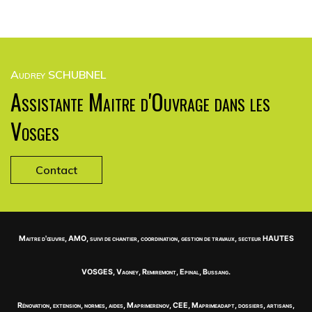
Audrey SCHUBNEL
Assistante Maitre d'Ouvrage dans les
Vosges
Contact
Maitre d'œuvre, AMO, suivi de chantier, coordination, gestion de travaux, secteur HAUTES
VOSGES, Vagney, Remiremont, Epinal, Bussang.
Rénovation, extension, normes, aides, Maprimerenov, CEE, Maprimeadapt, dossiers, artisans,